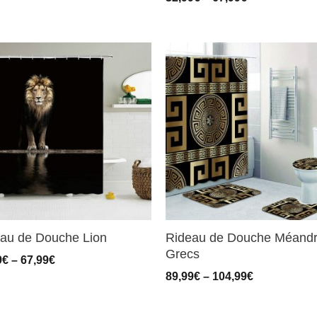
au de Douche Lion
Rideau de Douche Méand
Grecs
9
€
–
67,99
€
89,99
€
–
104,99
€