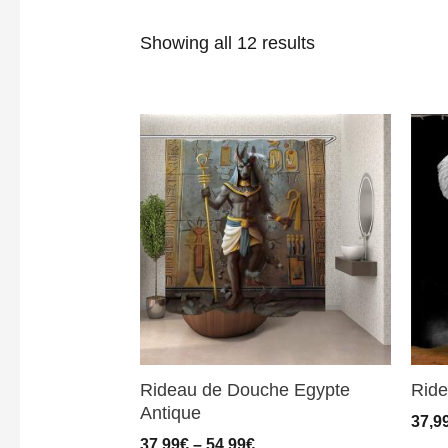
Showing all 12 results
Rideau de Douche Egypte
Ride
Antique
37,9
37,99
€
–
54,99
€