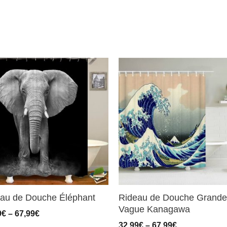
au de Douche Éléphant
Rideau de Douche Grande
Vague Kanagawa
9
€
–
67,99
€
32,99
€
–
67,99
€