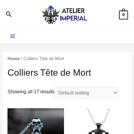
Aller
Rechercher
au
0
contenu
Main
Menu
Home
/ Colliers Tête de Mort
Colliers Tête de Mort
Showing all 17 results