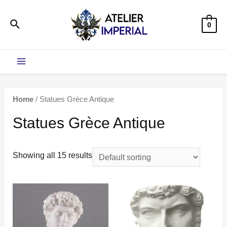
Aller
Rechercher
au
0
contenu
Main
Menu
Home
/ Statues Grèce Antique
Statues Grèce Antique
Showing all 15 results