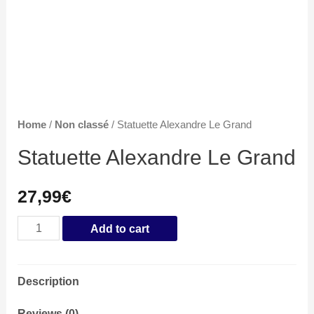
Home
/
Non classé
/ Statuette Alexandre Le Grand
Statuette Alexandre Le Grand
27,99
€
Statuette
Add to cart
Alexandre
Le
Description
Grand
quantity
Reviews (0)