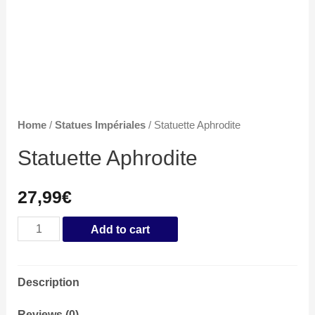
Home
/
Statues Impériales
/ Statuette Aphrodite
Statuette Aphrodite
27,99
€
Statuette
Add to cart
Aphrodite
quantity
Description
Reviews (0)