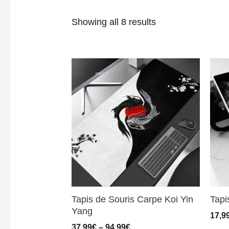
Showing all 8 results
Tapis de Souris Carpe Koi Yin
Tapi
Yang
17,9
37,99
€
–
94,99
€