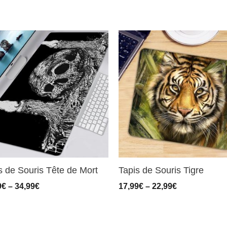
s de Souris Tête de Mort
Tapis de Souris Tigre
9
€
–
34,99
€
17,99
€
–
22,99
€