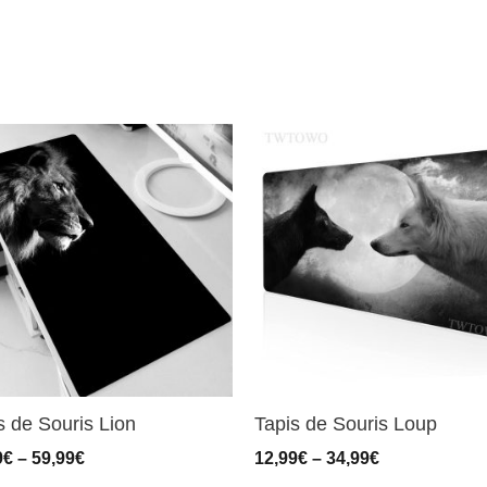
s de Souris Lion
Tapis de Souris Loup
9
€
–
59,99
€
12,99
€
–
34,99
€