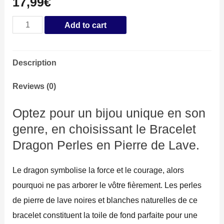
17,99
€
Bracelet
Add to cart
Dragon
Perles
Description
en
Pierre
Reviews (0)
de
Optez pour un bijou unique en son
Lave
genre, en choisissant le Bracelet
quantity
Dragon Perles en Pierre de Lave.
Le dragon symbolise la force et le courage, alors
pourquoi ne pas arborer le vôtre fièrement. Les perles
de pierre de lave noires et blanches naturelles de ce
bracelet constituent la toile de fond parfaite pour une