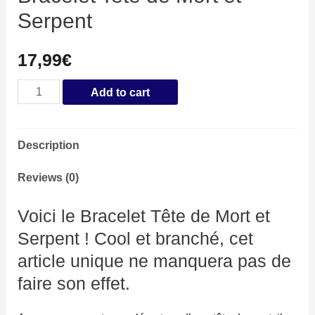
Serpent
17,99
€
Bracelet
Add to cart
Tete
de
Description
Mort
et
Reviews (0)
Serpent
Voici le Bracelet Tête de Mort et
quantity
Serpent ! Cool et branché, cet
article unique ne manquera pas de
faire son effet.