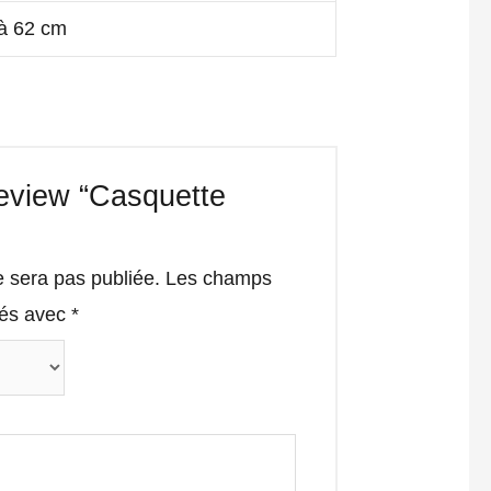
 à 62 cm
 review “Casquette
e sera pas publiée.
Les champs
qués avec
*