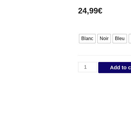
24,99
€
Blanc
Noir
Bleu
Casquette
Add to c
Bouc
quantity