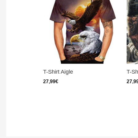
T-Shirt Aigle
T-Sh
27,99
€
27,9