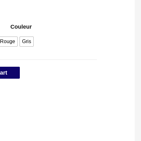
Couleur
Rouge
Gris
art