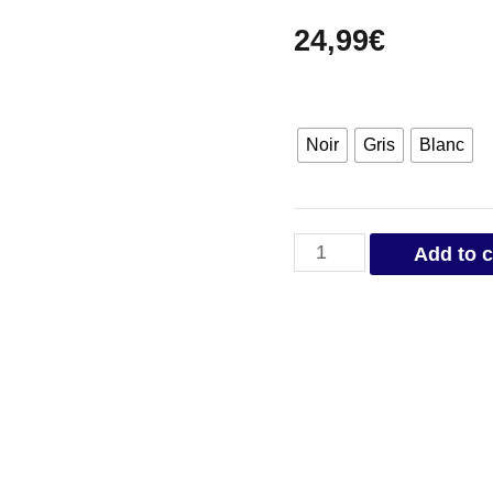
24,99
€
Noir
Gris
Blanc
Casquette
Add to c
Éléphant
quantity