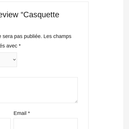
 review “Casquette
e sera pas publiée.
Les champs
qués avec
*
Email
*