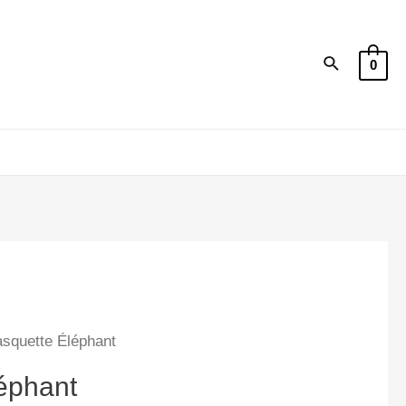
Recherche
0
squette Éléphant
éphant