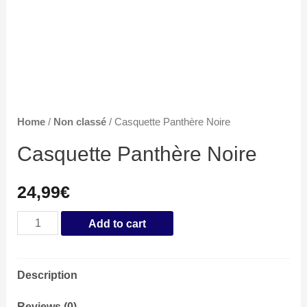
Home
/
Non classé
/ Casquette Panthère Noire
Casquette Panthère Noire
24,99
€
Casquette
Add to cart
Panthère
Noire
Description
quantity
Reviews (0)