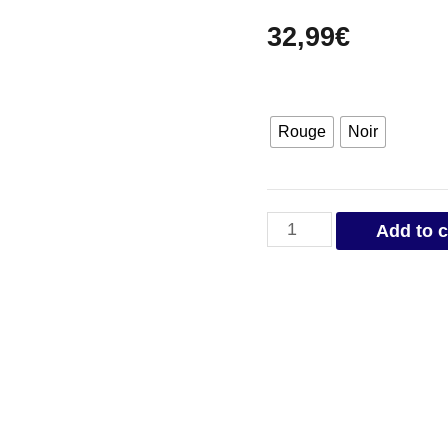
32,99
€
Rouge
Noir
Casquette
Add to c
Scorpion
quantity