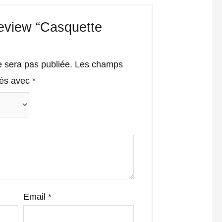
 review “Casquette
e sera pas publiée.
Les champs
qués avec
*
Email
*