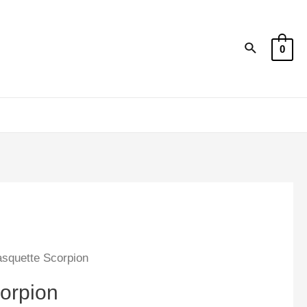
Recherche
0
squette Scorpion
orpion