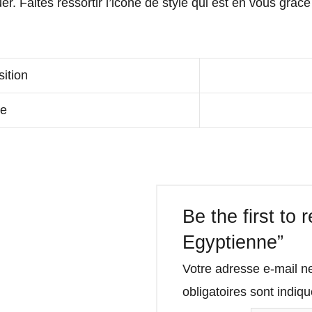
r. Faites ressortir l’icône de style qui est en vous grâc
ition
le
Be the first to 
Egyptienne”
Votre adresse e-mail n
obligatoires sont indi