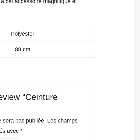
e à cet accessoire magnifique et
Polyester
88 cm
review “Ceinture
e sera pas publiée.
Les champs
qués avec
*