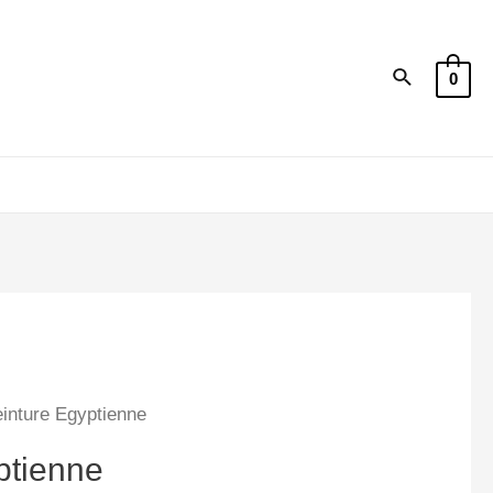
Recherche
0
inture Egyptienne
ptienne