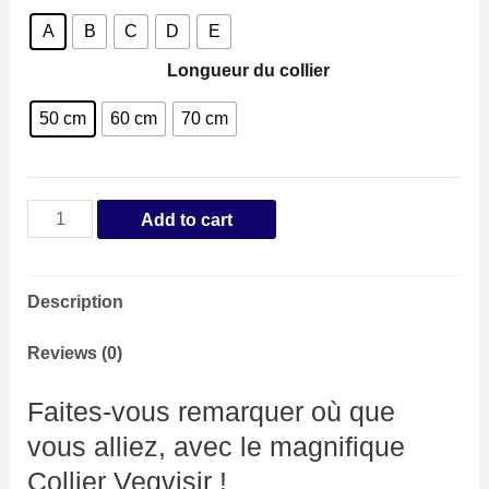
A
B
C
D
E
Longueur du collier
50 cm
60 cm
70 cm
Collier
Add to cart
Vegvisir
quantity
Description
Reviews (0)
Faites-vous remarquer où que
vous alliez, avec le magnifique
Collier Vegvisir !