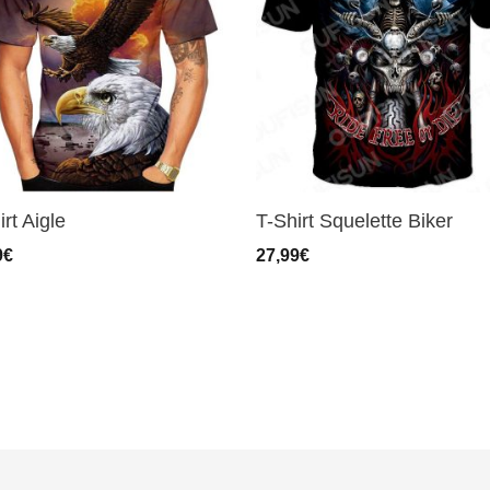
irt Aigle
T-Shirt Squelette Biker
9
€
27,99
€