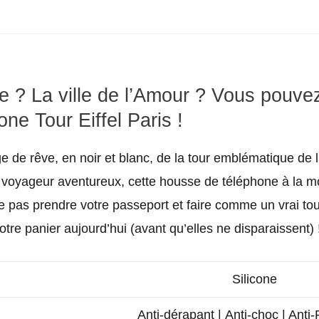
Téléphone
Tour
Eiffel
re ? La ville de l’Amour ? Vous pouv
Paris
e Tour Eiffel Paris !
quantity
e de rêve, en noir et blanc, de la tour emblématique d
 voyageur aventureux, cette housse de téléphone à la mod
 ne pas prendre votre passeport et faire comme un vrai tou
re panier aujourd’hui (avant qu’elles ne disparaissent) 
Silicone
Anti-dérapant | Anti-choc | Anti