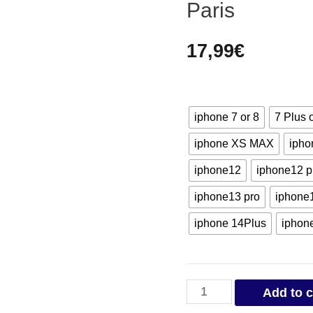
Paris
17,99
€
iphone 7 or 8
7 Plus 
iphone XS MAX
ipho
iphone12
iphone12 p
iphone13 pro
iphone
iphone 14Plus
iphon
Coque
Add to c
de