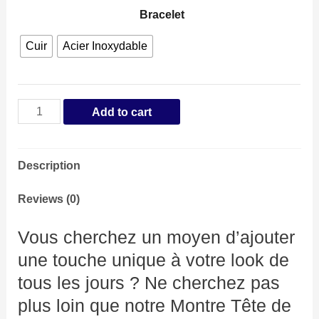
Bracelet
Cuir
Acier Inoxydable
Montre
Add to cart
Tête
de
Description
Mort
Couleur
Reviews (0)
Or
Vous cherchez un moyen d’ajouter
quantity
une touche unique à votre look de
tous les jours ? Ne cherchez pas
plus loin que notre Montre Tête de