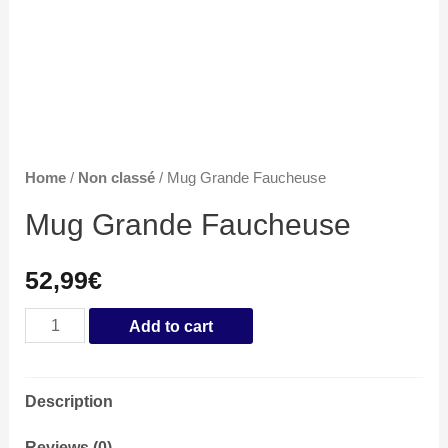
Home
/
Non classé
/ Mug Grande Faucheuse
Mug Grande Faucheuse
52,99
€
Mug
Add to cart
Grande
Faucheuse
Description
quantity
Reviews (0)