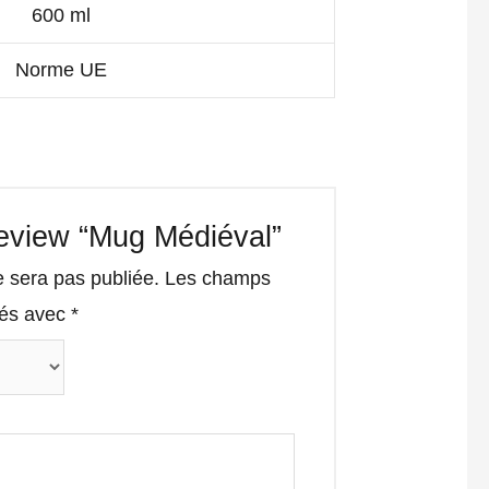
600 ml
Norme UE
 review “Mug Médiéval”
e sera pas publiée.
Les champs
qués avec
*