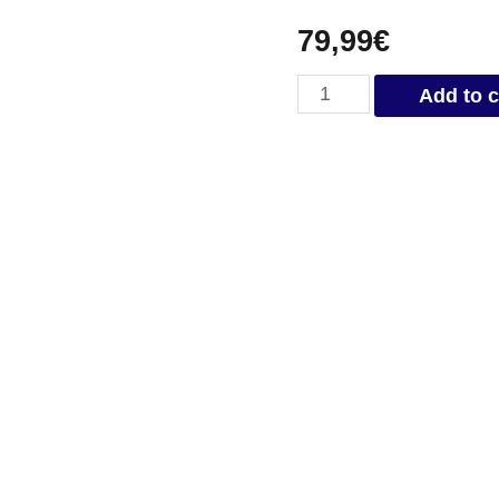
79,99
€
Mug
Add to c
Médiéval
quantity