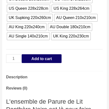
US Queen 228x228cm
US King 228x264cm
UK Supking 220x260cm
AU Queen 210x210cm
AU King 220x240cm
AU Double 180x210cm
AU Single 140x210cm
UK King 220x230cm
Parure
Add to cart
de
Lit
Description
Panthère
Noire
Reviews (0)
quantity
L’ensemble de Parure de Lit