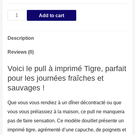
Pull
Add to cart
Tête
de
Description
Tigre
quantity
Reviews (0)
Voici le pull à imprimé Tigre, parfait
pour les journées fraîches et
sauvages !
Que vous vous rendiez à un dîner décontracté ou que
vous vous prélassiez à la maison, ce pull ne manquera
pas de faire sensation. Ce modèle douillet présente un
imprimé tigre, agrémenté d’une capuche, de poignets et