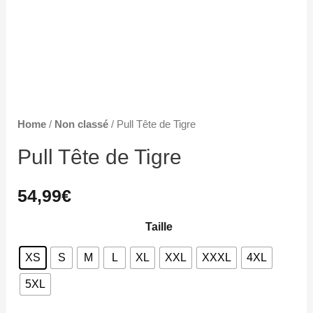
Home
/
Non classé
/ Pull Tête de Tigre
Pull Tête de Tigre
54,99
€
Taille
XS
S
M
L
XL
XXL
XXXL
4XL
5XL