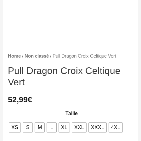
Home
/
Non classé
/ Pull Dragon Croix Celtique Vert
Pull Dragon Croix Celtique
Vert
52,99
€
Taille
XS
S
M
L
XL
XXL
XXXL
4XL