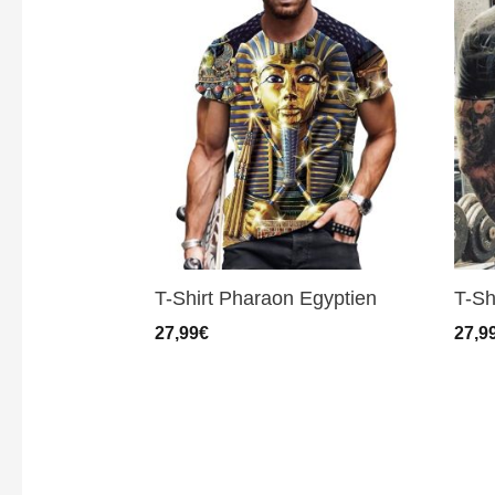
T-Shirt Pharaon Egyptien
T-Sh
27,99
€
27,9