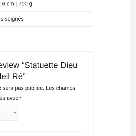
x 6 cm | 700 g
ls soignés
review “Statuette Dieu
eil Ré”
e sera pas publiée.
Les champs
qués avec
*