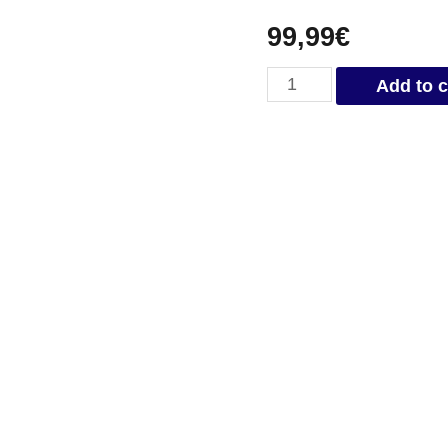
99,99
€
Statuette
Add to c
Dieu
Egyptien
du
Soleil
Ré
quantity