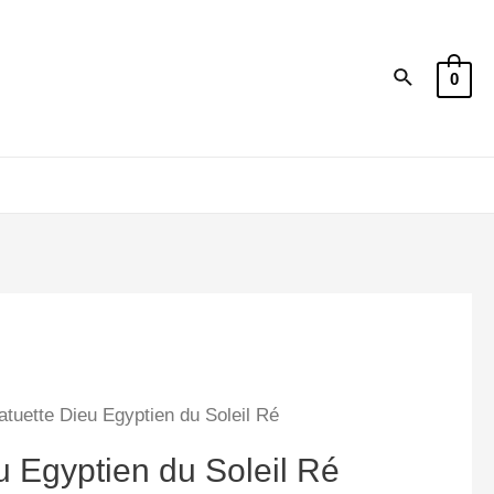
Recherche
0
atuette Dieu Egyptien du Soleil Ré
u Egyptien du Soleil Ré