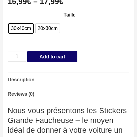
15,99
€
–
17,99
€
Taille
30x40cm
20x30cm
Stickers
Add to cart
Grande
Faucheuse
Description
Voiture
quantity
Reviews (0)
Nous vous présentons les Stickers
Grande Faucheuse – le moyen
idéal de donner à votre voiture un