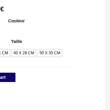
9
€
Couleur
Taille
1 CM
40 X 28 CM
50 X 35 CM
art