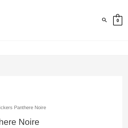
Recherche
0
ickers Panthere Noire
here Noire