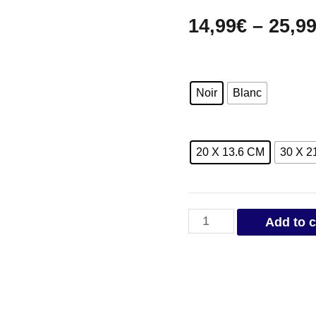
14,99
€
–
25,9
Noir
Blanc
20 X 13.6 CM
30 X 2
Stickers
Add to c
Panthere
Noire
quantity