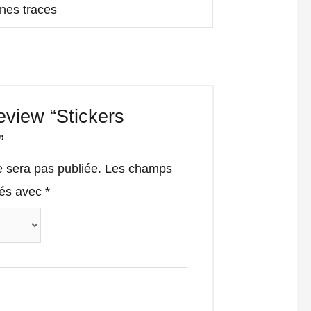
unes traces
review “Stickers
”
e sera pas publiée.
Les champs
qués avec
*