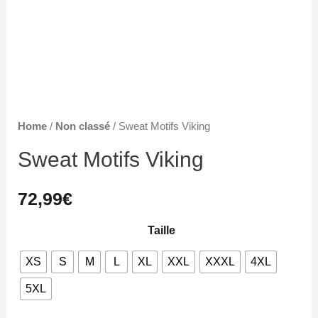
Home
/
Non classé
/ Sweat Motifs Viking
Sweat Motifs Viking
72,99
€
Taille
XS
S
M
L
XL
XXL
XXXL
4XL
5XL