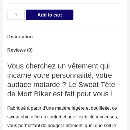
Sweat
Add to cart
Tête
de
Description
Mort
Biker
Reviews (0)
quantity
Vous cherchez un vêtement qui
incarne votre personnalité, votre
audace motarde ? Le Sweat Tête
de Mort Biker est fait pour vous !
Fabriqué à partir d’une matière légère et douillette, ce
sweat-shirt offre un confort et une flexibilité immenses,
vous permettant de bouger librement, quel que soit le