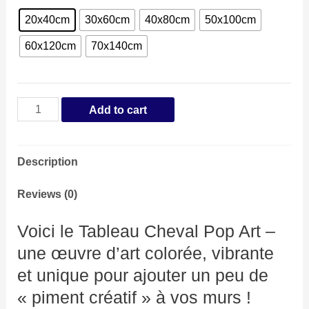
20x40cm
30x60cm
40x80cm
50x100cm
60x120cm
70x140cm
Tableau
Add to cart
Cheval
Pop
Description
Art
quantity
Reviews (0)
Voici le Tableau Cheval Pop Art –
une œuvre d’art colorée, vibrante
et unique pour ajouter un peu de
« piment créatif » à vos murs !