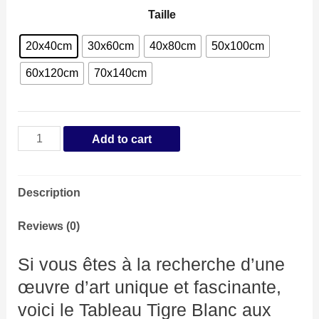
Taille
20x40cm
30x60cm
40x80cm
50x100cm
60x120cm
70x140cm
Tableau
Add to cart
Tigre
Blanc
Description
aux
Yeux
Reviews (0)
Bleus
Si vous êtes à la recherche d’une
quantity
œuvre d’art unique et fascinante,
voici le Tableau Tigre Blanc aux