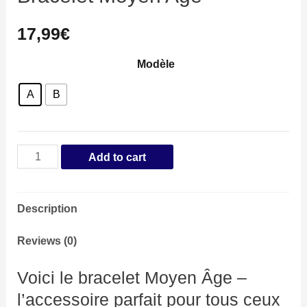
17,99
€
Modèle
A
B
Bracelet
Add to cart
Moyen
Age
Description
quantity
Reviews (0)
Voici le bracelet Moyen Âge –
l’accessoire parfait pour tous ceux